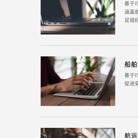
基于I
涵盖
足组
船舶
基于
促进
航运